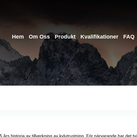
Hem
Om Oss
Produkt
Kvalifikationer
FAQ
5 års historia av tillverkning av kylutrustning. För närvarande har det