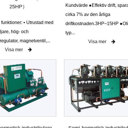
Kundvärde ●Effektiv drift, spar
25HP）
cirka 7% av den årliga
 funktioner: • Utrustad med
driftkostnaden.3HP~15HP ●Ol
ljare, hög- och
typ...
regulator, magnetventil,...
Visa mer
Visa mer