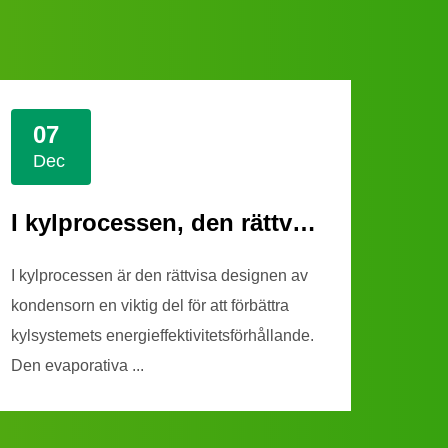
07
2
Dec
No
I kylprocessen, den rättvisa designen av kondensorn
I kylprocessen är den rättvisa designen av
I kylsy
kondensorn en viktig del för att förbättra
är för
kylsystemets energieffektivitetsförhållande.
och str
Den evaporativa ...
kompon