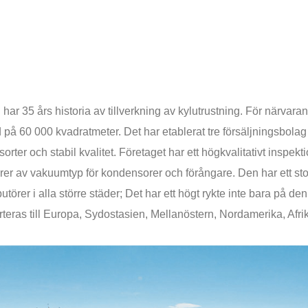
har 35 års historia av tillverkning av kylutrustning. För närvara
å 60 000 kvadratmeter. Det har etablerat tre försäljningsbol
sorter och stabil kvalitet. Företaget har ett högkvalitativt inspe
rer av vakuumtyp för kondensorer och förångare. Den har ett stor
butörer i alla större städer; Det har ett högt rykte inte bara p
ras till Europa, Sydostasien, Mellanöstern, Nordamerika, Afrik