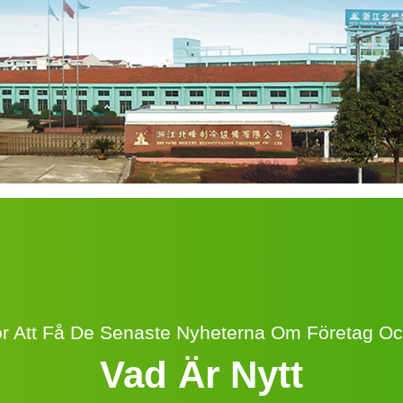
ör Att Få De Senaste Nyheterna Om Företag Oc
Vad Är Nytt