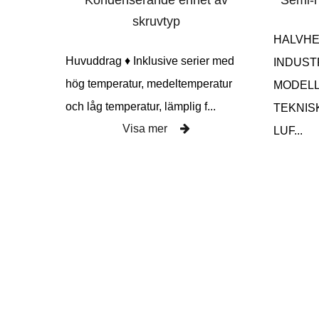
Kondenserande enhet av
Semi-h
skruvtyp
HALVHE
Huvuddrag ♦ Inklusive serier med
INDUST
hög temperatur, medeltemperatur
MODELL
och låg temperatur, lämplig f...
TEKNIS
Visa mer
LUF...