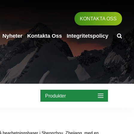
KONTAKTA OSS
Nyheter
Kontakta Oss
Integritetspolicy
Produkter
 två bearbetningsbaser i Shengzhou, Zhejiang, med en