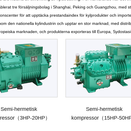
lerat tre försäljningsbolag i Shanghai, Peking och Guangzhou, med star
pektionscenter för att upptäcka prestandaindex för kylprodukter och impo
om den nationella kylindustrin och upptar en stor marknad, med distribut
iska marknaden, och produkterna exporteras till Europa, Sydostasien
Semi-hermetisk
Semi-hermetisk
ressor（3HP-20HP）
kompressor（15HP-50