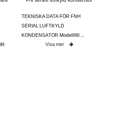
lare
FN seriell luftkyld kondensor
TEKNISKA DATA FÖR FNH
SERIAL LUFTKYLD
KONDENSATOR Modelllllll ...
Visa mer
ÖR