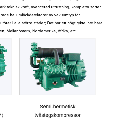
k teknisk kraft, avancerad utrustning, kompletta sorter
rterade heliumläckdetektorer av vakuumtyp för
örer i alla större städer; Det har ett högt rykte inte bara
, Mellanöstern, Nordamerika, Afrika, etc.
Semi-hermetisk
HP）
tvåstegskompressor