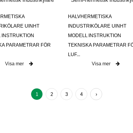
ermetisk industrikylare
Semi-hermetisk industriky
RMETISKA
HALVHERMETISKA
RIKÖLARE UINHT
INDUSTRIKÖLARE UINHT
 INSTRUKTION
MODELL INSTRUKTION
KA PARAMETRAR FÖR
TEKNISKA PARAMETRAR F
LUF...
Visa mer
Visa mer
1
2
3
4
›