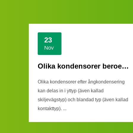
23
Nov
I kylsystem för industriell luftkonditionering
Olika kondensorer beroende på ångkondensering
nering
Olika kondensorer efter ångkondensering
orer
kan delas in i yttyp (även kallad
skiljevägstyp) och blandad typ (även kallad
kontakttyp). ...