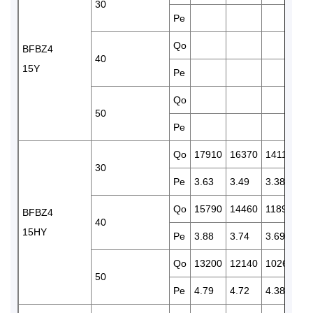
30
Pe
3.
Qo
10
BFBZ4
40
15Y
Pe
3.
Qo
84
50
Pe
4.
Qo
17910
16370
14110
12
30
Pe
3.63
3.49
3.38
3.
Qo
15790
14460
11890
10
BFBZ4
40
15HY
Pe
3.88
3.74
3.69
3.
Qo
13200
12140
10260
84
50
Pe
4.79
4.72
4.38
4.