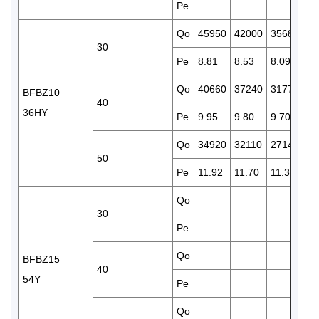
Pe
11
Qo
45950
42000
35680
30
30
Pe
8.81
8.53
8.09
7.
Qo
40660
37240
31770
26
BFBZ10
40
36HY
Pe
9.95
9.80
9.70
9.
Qo
34920
32110
27140
22
50
Pe
11.92
11.70
11.37
11
Qo
42
30
Pe
11
Qo
35
BFBZ15
40
54Y
Pe
13
Qo