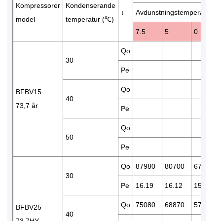
Kompressorer
Kondenserande
↓
Avdunstningstemperatur (
model
temperatur (℃)
7.5
5
0
Qo
30
Pe
Qo
BFBV15
40
73,7 år
Pe
Qo
50
Pe
Qo
87980
80700
67610
30
Pe
16.19
16.12
15.77
Qo
75080
68870
57720
BFBV25
40
73.7HY