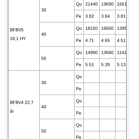
Qo
21440
19690
16510
13
30
Pe
3.82
3.84
3.81
3.
Qo
18150
16650
13950
11
BFBV5
40
18,1 HY
Pe
4.71
4.65
4.51
4.
Qo
14900
13660
11410
94
50
Pe
5.51
5.39
5.13
4.
Qo
17
30
Pe
4.
Qo
14
BFBV4 22,7
40
år
Pe
5.
Qo
11
50
Pe
5.