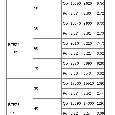
Qo
10550
9620
8750
79
50
Pe
2.87
2.80
2.72
2.
Qo
10540
9600
8730
79
50
Pe
2.87
2.81
2.73
2.
Qo
9010
8210
7470
67
BFBZ4
60
15HY
Pe
3.22
3.21
3.02
2.
Qo
7570
6890
6260
56
70
Pe
3.56
3.43
3.32
3.
Qo
17030
15510
13930
12
30
Pe
2.57
2.52
2.44
2.
Qo
15690
14300
12970
11
BFBZ5
40
18Y
Pe
3.22
3.14
3.06
2.