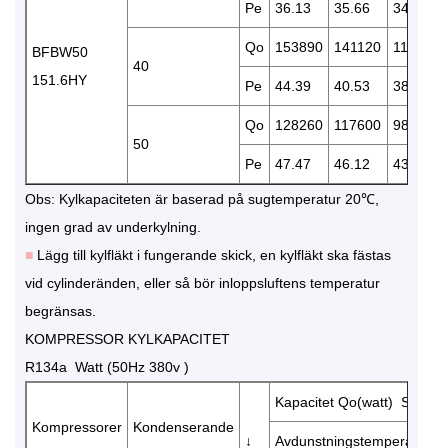
Pe
36.13
35.66
34.42
Qo
153890
141120
117980
BFBW50
40
151.6HY
Pe
44.39
40.53
38.55
Qo
128260
117600
98300
50
Pe
47.47
46.12
43.26
Obs: Kylkapaciteten är baserad på sugtemperatur 20℃,
ingen grad av underkylning.
■
Lägg till kylfläkt i fungerande skick, en kylfläkt ska fästas
vid cylinderänden, eller så bör inloppsluftens temperatur
begränsas.
KOMPRESSOR KYLKAPACITET
R134a Watt (50Hz 380v )
Kapacitet Qo(watt) Strömf
Kompressorer
Kondenserande
↓
Avdunstningstemperatur (