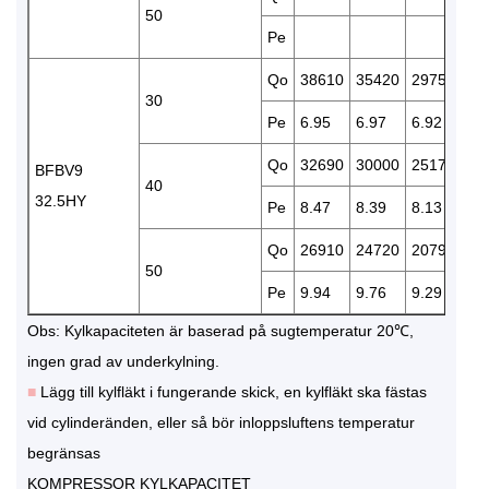
50
Pe
8.
Qo
38610
35420
29750
24
30
Pe
6.95
6.97
6.92
6.
Qo
32690
30000
25170
20
BFBV9
40
32.5HY
Pe
8.47
8.39
8.13
7.
Qo
26910
24720
20790
17
50
Pe
9.94
9.76
9.29
8.
Obs: Kylkapaciteten är baserad på sugtemperatur 20℃,
ingen grad av underkylning.
■
Lägg till kylfläkt i fungerande skick, en kylfläkt ska fästas
vid cylinderänden, eller så bör inloppsluftens temperatur
begränsas
KOMPRESSOR KYLKAPACITET