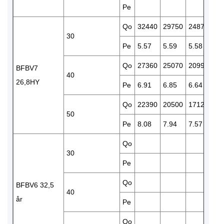
Pe
7.
Qo
32440
29750
24870
20
30
Pe
5.57
5.59
5.58
5.
Qo
27360
25070
20990
17
BFBV7
40
26,8HY
Pe
6.91
6.85
6.64
6.
Qo
22390
20500
17120
14
50
Pe
8.08
7.94
7.57
7.
Qo
24
30
Pe
6.
Qo
21
BFBV6 32,5
40
år
Pe
7.
Qo
17