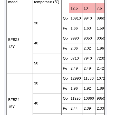
model
temperatur (℃)
12.5
10
7.5
5
Qo
10910
9940
8960
81
30
Pe
1.66
1.63
1.59
1.
Qo
9990
9050
8050
73
BFBZ3
40
12Y
Pe
2.06
2.02
1.96
1.
Qo
8710
7940
7230
65
50
Pe
2.49
2.49
2.42
2.
Qo
12990
11830
10720
97
30
Pe
1.96
1.92
1.89
1.
Qo
11920
10860
9850
89
BFBZ4
40
15Y
Pe
2.44
2.39
2.33
2.