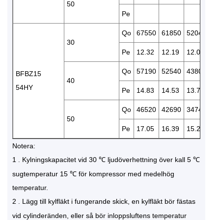
50
Pe
Qo
67550
61850
52040
42
30
Pe
12.32
12.19
12.08
11
Qo
57190
52540
43800
36
BFBZ15
40
54HY
Pe
14.83
14.53
13.74
12
Qo
46520
42690
34740
28
50
Pe
17.05
16.39
15.27
14
Notera:
1
Kylningskapacitet vid 30 ℃ ljudöverhettning över kall 5 ℃
.
sugtemperatur 15 ℃ för kompressor med medelhög
temperatur.
2
Lägg till kylfläkt i fungerande skick, en kylfläkt bör fästas
.
vid cylinderänden, eller så bör inloppsluftens temperatur