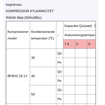
begränsas.
KOMPRESSOR KYLKAPACITET
R404A Watt (50Hz380v)
Kapacitet Qo(watt) Strömf
Kompressorer
Kondenserande
↓
Avdunstningstemperatur (
model
temperatur (℃)
7.5
5
0
-5
Qo
13
30
Pe
3.
Qo
11
BFBV3 18.1Y
40
Pe
4.
Qo
94
50
Pe
4.