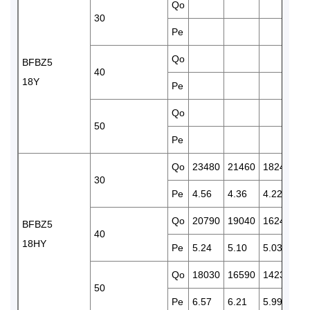
Qo
15
30
Pe
4.
Qo
13
BFBZ5
40
18Y
Pe
4.
Qo
11
50
Pe
5.
Qo
23480
21460
18240
15
30
Pe
4.56
4.36
4.22
4.
Qo
20790
19040
16240
13
BFBZ5
40
18HY
Pe
5.24
5.10
5.03
4.
Qo
18030
16590
14230
11
50
Pe
6.57
6.21
5.99
5.