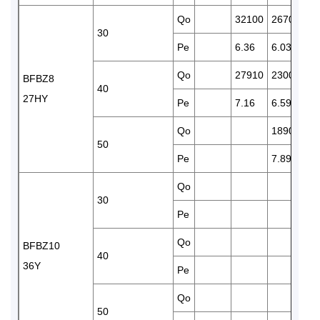
Qo
32100
26700
22
30
Pe
6.36
6.03
5.
Qo
27910
23000
18
BFBZ8
40
27HY
Pe
7.16
6.59
6.
Qo
18900
15
50
Pe
7.89
7.
Qo
30
30
Pe
7.
Qo
26
BFBZ10
40
36Y
Pe
9.
Qo
22
50