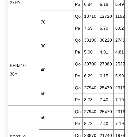
27HY
Pe
6.84
6.18
5.49
5.
Qo
13710
12720
11520
10
70
Pe
7.59
6.79
6.02
5.
Qo
33190
30220
27490
24
30
Pe
5.00
4.91
4.81
4.
Qo
30700
27980
25370
22
BFBZ10
40
36Y
Pe
6.29
6.15
5.99
5.
Qo
27940
25470
23160
21
50
Pe
8.78
7.40
7.19
6.
Qo
27940
25470
23160
21
50
Pe
8.78
7.40
7.19
6.
Qo
23870
21740
19780
17
BFBZ10