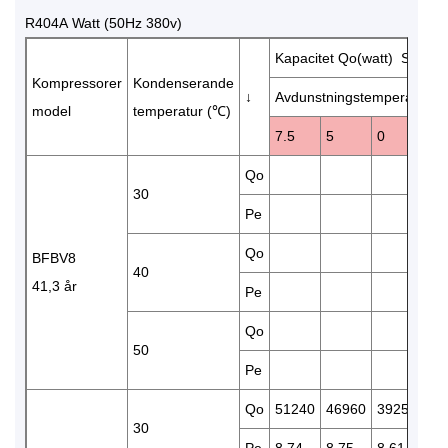
R404A Watt (50Hz 380v)
Kapacitet Qo(watt) Strömf
Kompressorer
Kondenserande
↓
Avdunstningstemperatur (
model
temperatur (℃)
7.5
5
0
-5
Qo
32
30
Pe
8.
Qo
27
BFBV8
40
41,3 år
Pe
9.
Qo
50
Pe
Qo
51240
46960
39250
32
30
Pe
8.74
8.75
8.61
8.