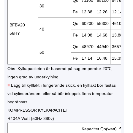
Qo
71100
65100
54780
45
30
Pe
12.38
12.26
12.14
11
Qo
60200
55300
46100
38
BFBV20
40
56HY
Pe
14.98
14.68
13.88
12
Qo
48970
44940
36570
30
50
Pe
17.14
16.48
15.35
14
Obs: Kylkapaciteten är baserad på sugtemperatur 20℃,
ingen grad av underkylning.
■
Lägg till kylfläkt i fungerande skick, en kylfläkt bör fästas
vid cylinderänden, eller så bör inloppsluftens temperatur
begränsas.
KOMPRESSOR KYLKAPACITET
R404A Watt (50Hz 380v)
Kapacitet Qo(watt) Strömf