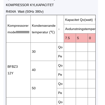
KOMPRESSOR KYLKAPACITET
R404A Watt (50Hz 380v)
Kapacitet Qo(watt) Strömf
Kompressorer
Kondenserande
↓
Avdunstningstemperatur (
modelllllllllllllllllll
temperatur (℃)
7.5
5
0
-5
Qo
97
30
Pe
2.
Qo
82
BFBZ3
40
12Y
Pe
3.
Qo
67
50
Pe
3.
Qo
12