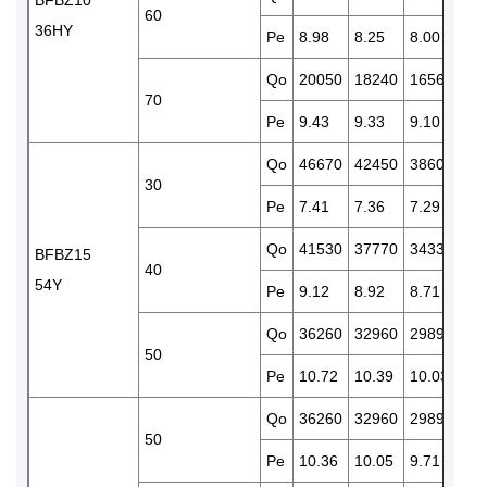
60
36HY
Pe
8.98
8.25
8.00
7.
Qo
20050
18240
16560
15
70
Pe
9.43
9.33
9.10
8.
Qo
46670
42450
38600
35
30
Pe
7.41
7.36
7.29
7.
Qo
41530
37770
34330
31
BFBZ15
40
54Y
Pe
9.12
8.92
8.71
8.
Qo
36260
32960
29890
27
50
Pe
10.72
10.39
10.03
9.
Qo
36260
32960
29890
27
50
Pe
10.36
10.05
9.71
9.