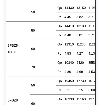
Qo
14430
13150
11960
10
50
Pe
4.45
3.82
3.71
3.
Qo
14410
13130
11950
10
50
Pe
4.40
3.81
3.71
3.
Qo
12310
11230
11210
92
BFBZ5
60
18HY
Pe
4.53
4.27
4.13
4.
Qo
10340
9420
8550
77
70
Pe
4.86
4.69
4.53
4.
Qo
19450
17730
16120
14
50
Pe
6.11
5.15
5.00
4.
Qo
16330
15160
13770
12
BFBZ8
60