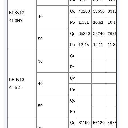
Qo
43280
39650
33130
27
BFBV12
40
41.3HY
Pe
10.81
10.61
10.12
9.
Qo
35220
32240
26910
22
50
Pe
12.45
12.11
11.32
10
Qo
38
30
Pe
10
Qo
32
BFBV10
40
48,5 år
Pe
11
Qo
50
Pe
Qo
61190
56120
46860
38
30