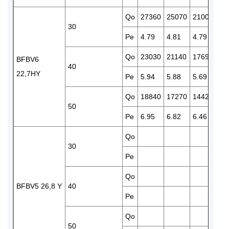
Qo
27360
25070
21000
17
30
Pe
4.79
4.81
4.79
4.
Qo
23030
21140
17690
14
BFBV6
40
22,7HY
Pe
5.94
5.88
5.69
5.
Qo
18840
17270
14420
11
50
Pe
6.95
6.82
6.46
6.
Qo
21
30
Pe
5.
Qo
17
BFBV5 26,8 Y
40
Pe
6.
Qo
14
50