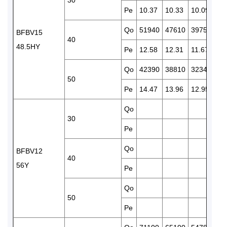
Pe
10.37
10.33
10.09
9.
Qo
51940
47610
39750
32
BFBV15
40
48.5HY
Pe
12.58
12.31
11.67
10
Qo
42390
38810
32340
26
50
Pe
14.47
13.96
12.95
11
Qo
43
30
Pe
11
Qo
37
BFBV12
40
56Y
Pe
13
Qo
50
Pe