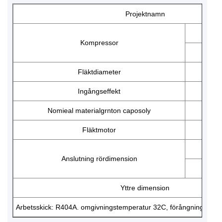
Projektnamn
Kompressor
Max 
Fläktdiameter
Ingångseffekt
Nomieal materialgrnton caposoly
Fläktmotor
Ström
S
Anslutning rördimension
U
Yttre dimension
Arbetsskick: R404A. omgivningstemperatur 32C, förångningstempe