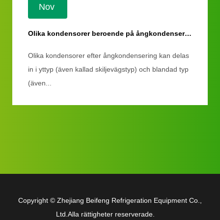
Nov
Olika kondensorer beroende på ångkondensering
Olika kondensorer efter ångkondensering kan delas
in i yttyp (även kallad skiljevägstyp) och blandad typ
(även...
Copyright ©
Zhejiang Beifeng Refrigeration Equipment Co.,
Ltd.
Alla rättigheter reserverade.