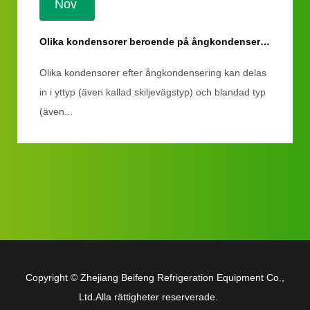
Nov
Olika kondensorer beroende på ångkondensering
Olika kondensorer efter ångkondensering kan delas
in i yttyp (även kallad skiljevägstyp) och blandad typ
(även...
Copyright ©
Zhejiang Beifeng Refrigeration Equipment Co.,
Ltd.
Alla rättigheter reserverade.