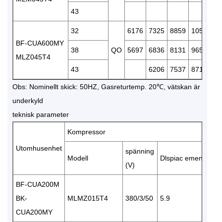
43
1
32
6176
7325
8859
10571
1
BF-CUA600MY
38
QO
5697
6836
8131
9658
1
MLZ045T4
43
6206
7537
8717
1
Obs: Nominellt skick: 50HZ, Gasreturtemp. 20℃, vätskan är
underkyld
teknisk parameter
Kompressor
Utomhusenhet
spänning
Modell
Dlspiac ement(m³/h
(V)
BF-CUA200M
BK-
MLMZ015T4
380/3/50
5.9
CUA200MY