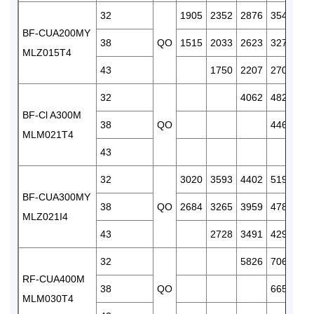
32
1905
2352
2876
3549
4
BF-CUA200MY
38
QO
1515
2033
2623
3270
3
MLZ015T4
43
1750
2207
2702
3
32
4062
4828
5
BF-Cl A300M
38
QO
4469
5
MLM021T4
43
5
32
3020
3593
4402
5192
6
BF-CUA300MY
38
QO
2684
3265
3959
4783
5
MLZ021I4
43
2728
3491
4293
5
32
5826
7067
8
RF-CUA400M
38
QO
6651
7
MLM030T4