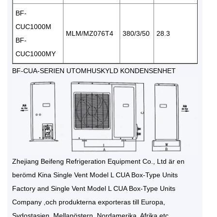
BF-
CUC1000M
MLM/MZ076T4
380/3/50
28.3
BF-
CUC1000MY
BF-CUA-SERIEN UTOMHUSKYLD KONDENSENHET
Zhejiang Beifeng Refrigeration Equipment Co., Ltd är en
berömd
Kina Single Vent Model L CUA Box-Type Units
Factory
and
Single Vent Model L CUA Box-Type Units
Company
,och produkterna exporteras till Europa,
Sydostasien, Mellanöstern, Nordamerika, Afrika etc.