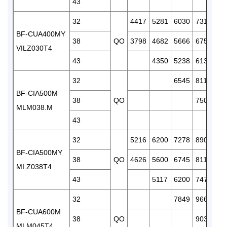
43
7
32
4417
5281
6030
7314
8
BF-CUA400MY
38
QO
3798
4682
5666
6751
8
VILZ030T4
43
4350
5238
6132
7
32
6545
8118
9
BF-CIA500M
38
QO
7503
9
MLM038.M
43
8
32
5216
6200
7278
8905
1
BF-CIA500MY
38
QO
4626
5600
6745
8115
9
MI.Z038T4
43
5117
6200
7475
8
32
7849
9660
1
BF-CUA600M
38
QO
9032
1
MLM045T4